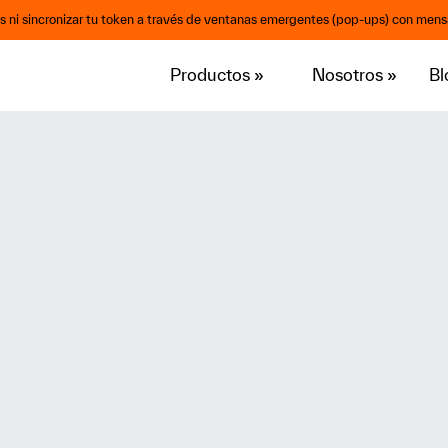
os ni sincronizar tu token a través de ventanas emergentes (pop-ups) con mensa
Productos
»
Nosotros
»
Bl