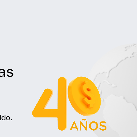
sas
ldo.