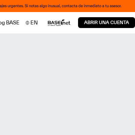
jes urgentes. Si notas algo inusual, contacta de inmediato a tu asesor.
og BASE
EN
ABRIR UNA CUENTA