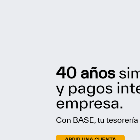
40 años
sim
y pagos int
empresa.
Con BASE, tu tesorería 
ABRIR UNA CUENTA