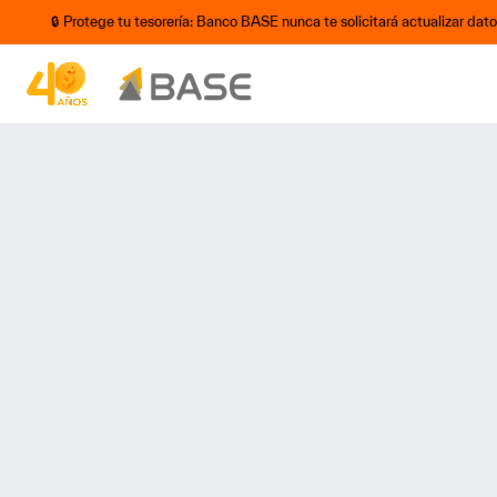
🔒 Protege tu tesorería: Banco BASE nunca te solicitará actualizar dat