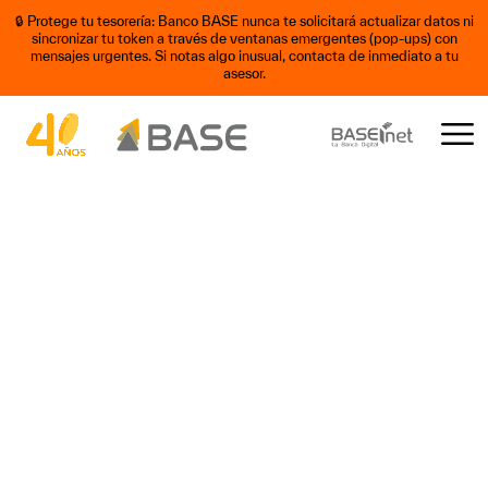
🔒 Protege tu tesorería: Banco BASE nunca te solicitará actualizar datos ni
sincronizar tu token a través de ventanas emergentes (pop-ups) con
mensajes urgentes. Si notas algo inusual, contacta de inmediato a tu
asesor.