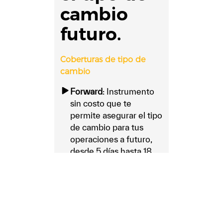
cambio
futuro.
Coberturas de tipo de
cambio
Forward
: Instrumento
sin costo que te
permite asegurar el tipo
de cambio para tus
operaciones a futuro,
desde 5 días hasta 18
meses.
Opciones en Divisas:
Asegura tu tipo de
cambio objetivo a
cambio de una prima y
utilízalo siempre y