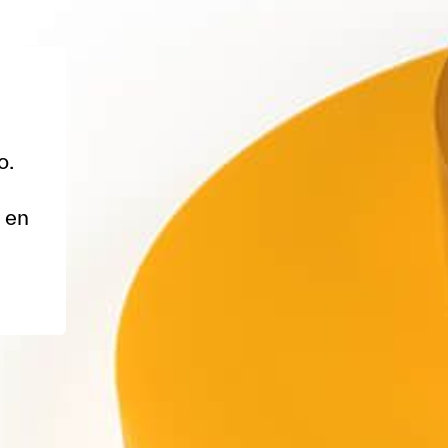
o.
 en