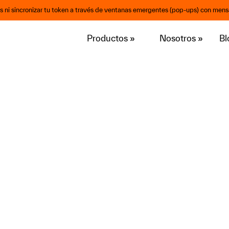
os ni sincronizar tu token a través de ventanas emergentes (pop-ups) con mensa
Productos
»
Nosotros
»
Bl