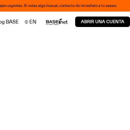
jes urgentes. Si notas algo inusual, contacta de inmediato a tu asesor.
og BASE
EN
ABRIR UNA CUENTA