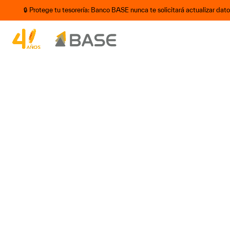
🔒 Protege tu tesorería: Banco BASE nunca te solicitará actualizar dat