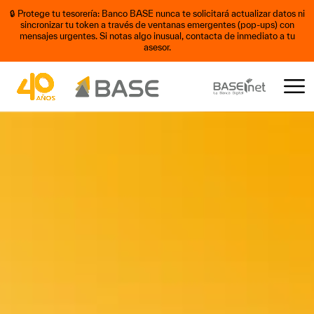
🔒 Protege tu tesorería: Banco BASE nunca te solicitará actualizar datos ni
sincronizar tu token a través de ventanas emergentes (pop-ups) con
mensajes urgentes. Si notas algo inusual, contacta de inmediato a tu
asesor.