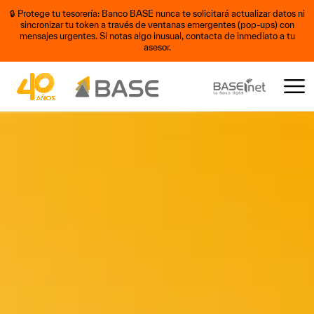
🔒 Protege tu tesorería: Banco BASE nunca te solicitará actualizar datos ni
sincronizar tu token a través de ventanas emergentes (pop-ups) con
mensajes urgentes. Si notas algo inusual, contacta de inmediato a tu
asesor.